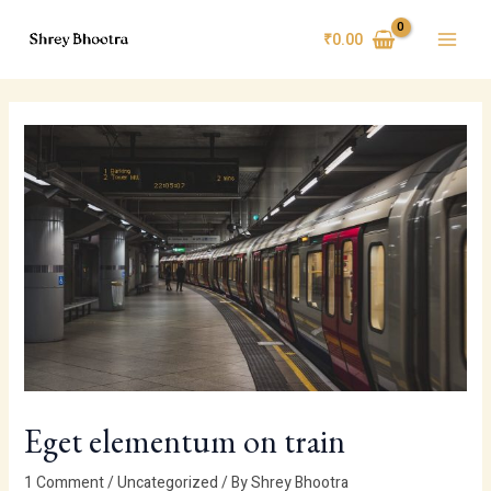
Skip
Main
to
₹
0.00
Menu
content
Eget elementum on train
1 Comment
/
Uncategorized
/ By
Shrey Bhootra